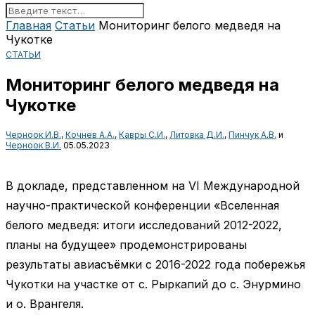
Главная
Статьи
Мониторинг белого медведя на
Чукотке
СТАТЬИ
Мониторинг белого медведя на
Чукотке
Черноок И.В.
,
Кочнев А.А.
,
Кавры С.И.
,
Литовка Д.И.
,
Пинчук А.В.
и
Черноок В.И.
05.05.2023
В докладе, представленном на VI Международной
научно-практической конференции «Вселенная
белого медведя: итоги исследований 2012-2022,
планы на будущее» продемонстрированы
результаты авиасъёмки с 2016-2022 года побережья
Чукотки на участке от с. Рыркапий до с. Энурмино
и о. Врангеля.