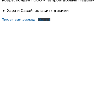
Корреспондент ООО «Газпром добыча Надым»
► Хара и Савэй: оставить дикими
Презентация доклада
Скачать